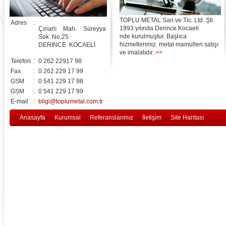
TOPLU METAL San.ve Tic. Ltd. Şti.
Adres
:
1993 yılında Derince Kocaeli
Çınarlı Mah. Süreyya
nde kurulmuştur. Başlıca
Sok. No:25
hizmetlerimiz. metal mamulleri satışı
DERİNCE KOCAELİ
ve imalatıdır.
>>
Telefon
:
0 262 22917 98
Fax
:
0 262 229 17 99
GSM
:
0 541 229 17 98
GSM
:
0 541 229 17 99
E-mail
:
bilgi@toplumetal.com.tr
Anasayfa
Kurumsal
Referanslarımız
İletişim
Site Haritası